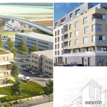
Villa Cléo
HABITAT
BIENTÔT